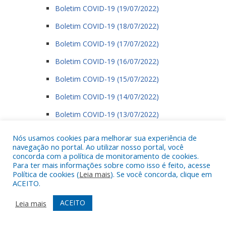
Boletim COVID-19 (19/07/2022)
Boletim COVID-19 (18/07/2022)
Boletim COVID-19 (17/07/2022)
Boletim COVID-19 (16/07/2022)
Boletim COVID-19 (15/07/2022)
Boletim COVID-19 (14/07/2022)
Boletim COVID-19 (13/07/2022)
Boletim COVID-19 (12/07/2022)
Nós usamos cookies para melhorar sua experiência de
navegação no portal. Ao utilizar nosso portal, você
Boletim COVID-19 (11/07/2022)
concorda com a política de monitoramento de cookies.
Para ter mais informações sobre como isso é feito, acesse
Boletim COVID-19 (10/07/2022)
Política de cookies (
Leia mais
). Se você concorda, clique em
ACEITO.
Boletim COVID-19 (09/07/2022)
Boletim COVID-19 (08/07/2022)
ACEITO
Leia mais
Boletim COVID-19 (07/07/2022)