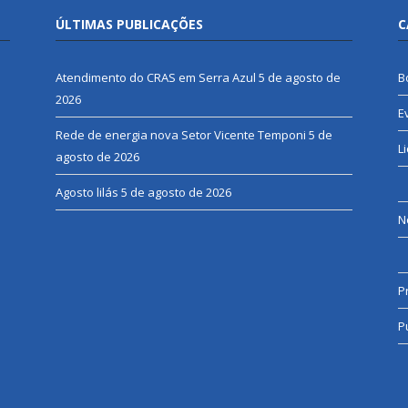
ÚLTIMAS PUBLICAÇÕES
C
Atendimento do CRAS em Serra Azul
5 de agosto de
B
2026
E
Rede de energia nova Setor Vicente Temponi
5 de
L
agosto de 2026
Agosto lilás
5 de agosto de 2026
N
P
P