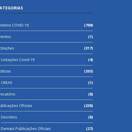
ATEGORIAS
oletins COVID-19
(769)
ventos
(1)
icitações
(317)
Licitações Covid-19
(4)
otícias
(203)
CREAS
(1)
recatório
(8)
ublicações Oficiais
(258)
Decretos
(8)
Demais Publicações Oficiais
(27)