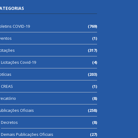
ATEGORIAS
oletins COVID-19
(769)
ventos
(1)
icitações
(317)
Licitações Covid-19
(4)
otícias
(203)
CREAS
(1)
recatório
(8)
ublicações Oficiais
(258)
Decretos
(8)
Demais Publicações Oficiais
(27)