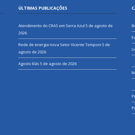
ÚLTIMAS PUBLICAÇÕES
C
Atendimento do CRAS em Serra Azul
5 de agosto de
B
2026
E
Rede de energia nova Setor Vicente Temponi
5 de
L
agosto de 2026
Agosto lilás
5 de agosto de 2026
N
P
P