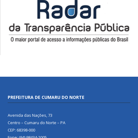
PREFEITURA DE CUMARU DO NORTE
Avenida das Nações, 73
Centro – Cumaru do Norte – PA
CEP: 68398-000
Fone: (94) 98434-2005