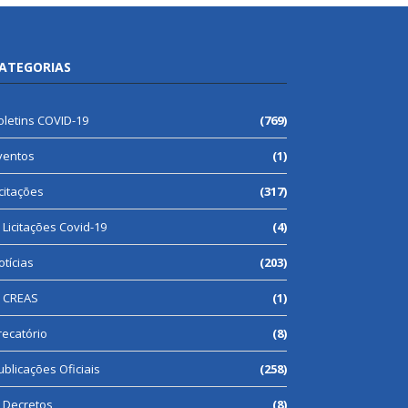
ATEGORIAS
oletins COVID-19
(769)
ventos
(1)
icitações
(317)
Licitações Covid-19
(4)
otícias
(203)
CREAS
(1)
recatório
(8)
ublicações Oficiais
(258)
Decretos
(8)