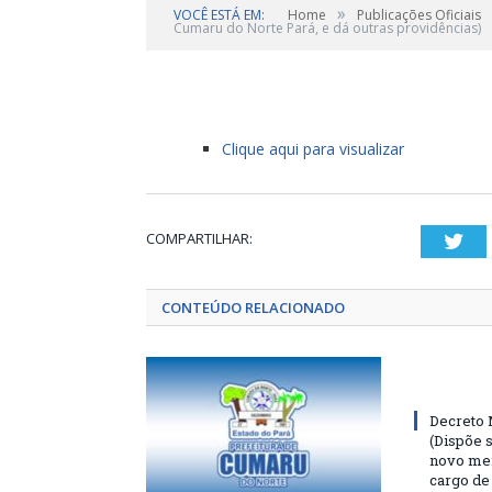
»
VOCÊ ESTÁ EM:
Home
Publicações Oficiais
Cumaru do Norte Pará, e dá outras providências)
por
CR2-ADMIN8
em
31 DE MAIO DE 2025
0
Clique aqui para visualizar
COMPARTILHAR:
Twi
CONTEÚDO RELACIONADO
Decreto 
(Dispõe 
novo me
cargo de