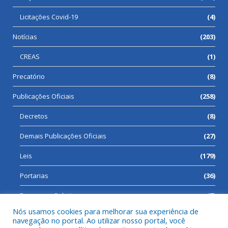
Licitações Covid-19
(4)
Notícias
(203)
CREAS
(1)
Precatório
(8)
Publicações Oficiais
(258)
Decretos
(8)
Demais Publicações Oficiais
(27)
Leis
(179)
Portarias
(36)
Processos Seletivos
(7)
Nós usamos cookies para melhorar sua experiência de
navegação no portal. Ao utilizar nosso portal, você