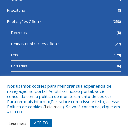
Precatório
(8)
Publicações Oficiais
(258)
Decretos
(8)
Demais Publicações Oficiais
(27)
Leis
(179)
Portarias
(36)
Processos Seletivos
(7)
Nós usamos cookies para melhorar sua experiência de
navegação no portal. Ao utilizar nosso portal, você
concorda com a política de monitoramento de cookies.
Para ter mais informações sobre como isso é feito, acesse
Todos os direitos reservados a Prefeitura Municipal de Cumaru
Política de cookies (
Leia mais
). Se você concorda, clique em
do Norte.
ACEITO.
Mapa do Site
Acessar Área Administrativa
ACEITO
Leia mais
Acessar Webmail