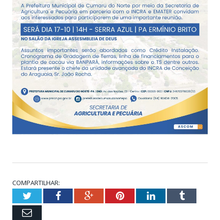
COMPARTILHAR:
Twitter
Facebook
Google+
Pinterest
LinkedIn
Tumblr
Email