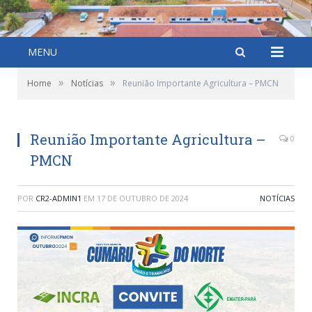
MENU
»
»
Home
Notícias
Reunião Importante Agricultura – PMCN
Reunião Importante Agricultura –
0
PMCN
POR
CR2-ADMIN1
EM
17 DE OUTUBRO DE 2024
NOTÍCIAS