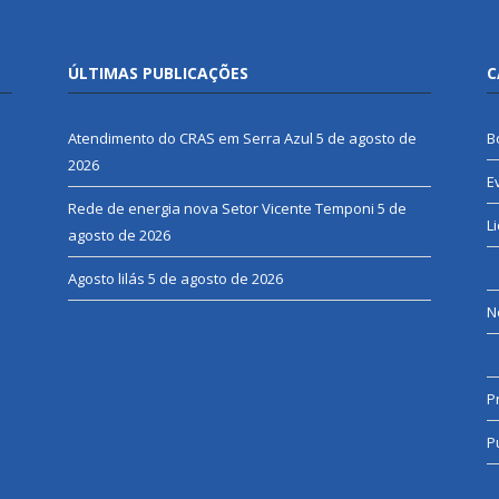
ÚLTIMAS PUBLICAÇÕES
C
Atendimento do CRAS em Serra Azul
5 de agosto de
B
2026
E
Rede de energia nova Setor Vicente Temponi
5 de
L
agosto de 2026
Agosto lilás
5 de agosto de 2026
N
P
P