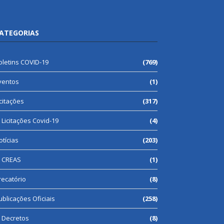
ATEGORIAS
oletins COVID-19
(769)
ventos
(1)
icitações
(317)
Licitações Covid-19
(4)
otícias
(203)
CREAS
(1)
recatório
(8)
ublicações Oficiais
(258)
Decretos
(8)