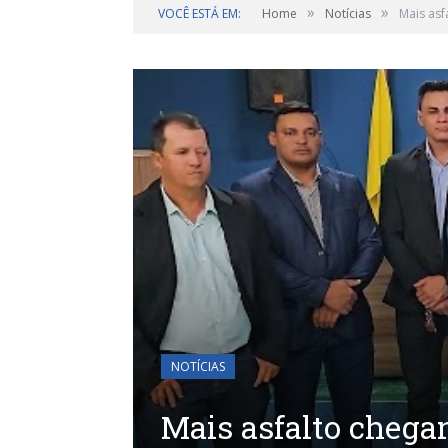
»
»
VOCÊ ESTÁ EM:
Home
Notícias
Mais asf
NOTÍCIAS
Mais asfalto chega