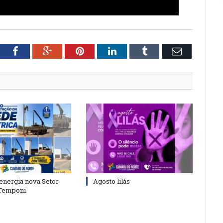
tter
Facebook
Google+
Pinterest
LinkedIn
Tumblr
Email
energia nova Setor
Agosto lilás
 Temponi