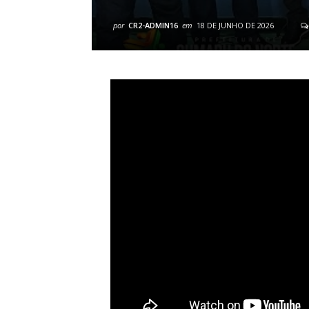
por
CR2-ADMIN16
em
18 DE JUNHO DE 2026