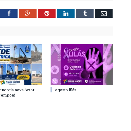
tter
Facebook
Google+
Pinterest
LinkedIn
Tumblr
Email
energia nova Setor
Agosto lilás
 Temponi