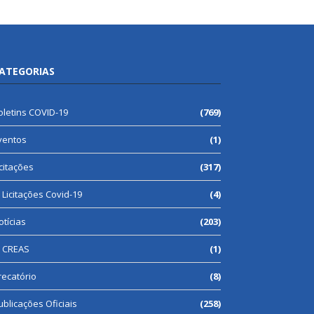
ATEGORIAS
oletins COVID-19
(769)
ventos
(1)
icitações
(317)
Licitações Covid-19
(4)
otícias
(203)
CREAS
(1)
recatório
(8)
ublicações Oficiais
(258)