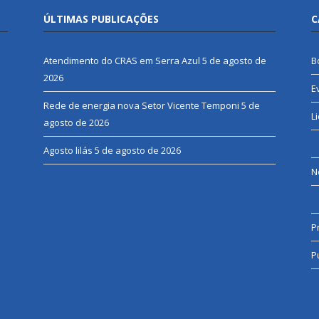
ÚLTIMAS PUBLICAÇÕES
C
Atendimento do CRAS em Serra Azul
5 de agosto de
B
2026
E
Rede de energia nova Setor Vicente Temponi
5 de
L
agosto de 2026
Agosto lilás
5 de agosto de 2026
N
P
P