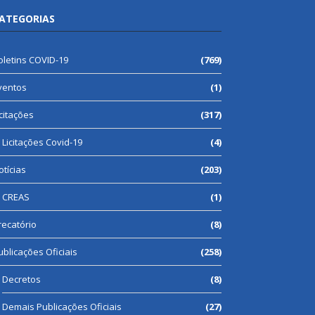
ATEGORIAS
oletins COVID-19
(769)
ventos
(1)
icitações
(317)
Licitações Covid-19
(4)
otícias
(203)
CREAS
(1)
recatório
(8)
ublicações Oficiais
(258)
Decretos
(8)
Demais Publicações Oficiais
(27)