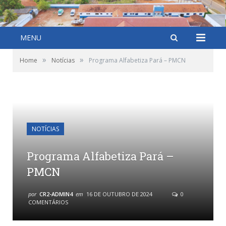
MENU
»
»
Home
Notícias
Programa Alfabetiza Pará – PMCN
NOTÍCIAS
Programa Alfabetiza Pará –
PMCN
por
CR2-ADMIN4
em
16 DE OUTUBRO DE 2024
0
COMENTÁRIOS