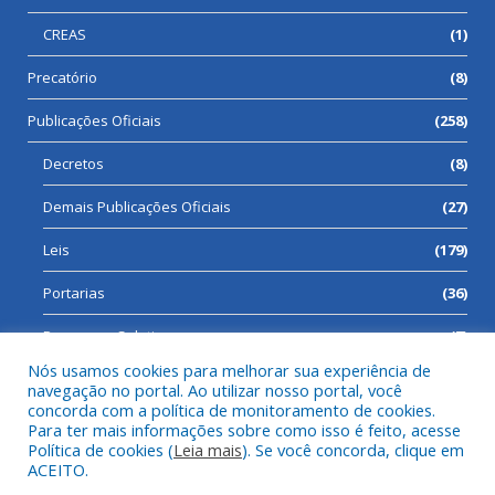
CREAS
(1)
Precatório
(8)
Publicações Oficiais
(258)
Decretos
(8)
Demais Publicações Oficiais
(27)
Leis
(179)
Portarias
(36)
Processos Seletivos
(7)
Nós usamos cookies para melhorar sua experiência de
navegação no portal. Ao utilizar nosso portal, você
concorda com a política de monitoramento de cookies.
Para ter mais informações sobre como isso é feito, acesse
Todos os direitos reservados a Prefeitura Municipal de Cumaru
Política de cookies (
Leia mais
). Se você concorda, clique em
do Norte.
ACEITO.