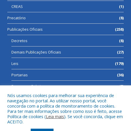
CREAS
(1)
Precatório
(8)
Publicações Oficiais
(258)
Decretos
(8)
Demais Publicações Oficiais
(27)
Leis
(179)
Portarias
(36)
Processos Seletivos
(7)
Nós usamos cookies para melhorar sua experiência de
navegação no portal. Ao utilizar nosso portal, você
concorda com a política de monitoramento de cookies.
Para ter mais informações sobre como isso é feito, acesse
Todos os direitos reservados a Prefeitura Municipal de Cumaru
Política de cookies (
Leia mais
). Se você concorda, clique em
do Norte.
ACEITO.