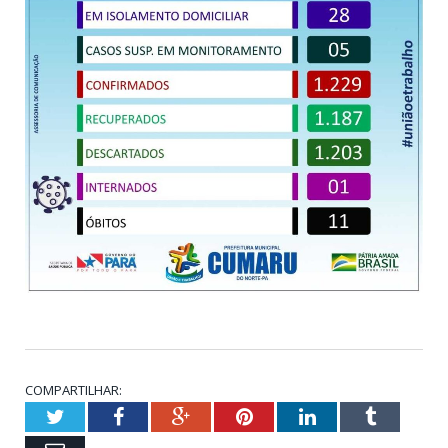
COMPARTILHAR:
Twitter
Facebook
Google+
Pinterest
LinkedIn
Tumblr