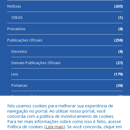
Notícias
(203)
CREAS
(1)
Precatório
(8)
Publicações Oficiais
(258)
Decretos
(8)
Demais Publicações Oficiais
(27)
Leis
(179)
Portarias
(36)
Processos Seletivos
(7)
Nós usamos cookies para melhorar sua experiência de
navegação no portal. Ao utilizar nosso portal, você
concorda com a política de monitoramento de cookies.
Para ter mais informações sobre como isso é feito, acesse
Todos os direitos reservados a Prefeitura Municipal de Cumaru
Política de cookies (
Leia mais
). Se você concorda, clique em
do Norte.