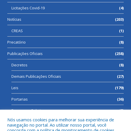
Licitações Covid-19
(4)
Notícias
(203)
CREAS
(1)
Precatório
(8)
Publicações Oficiais
(258)
Decretos
(8)
Demais Publicações Oficiais
(27)
Leis
(179)
Portarias
(36)
Processos Seletivos
(7)
Nós usamos cookies para melhorar sua experiência de
navegação no portal. Ao utilizar nosso portal, você
concorda com a política de monitoramento de cookies.