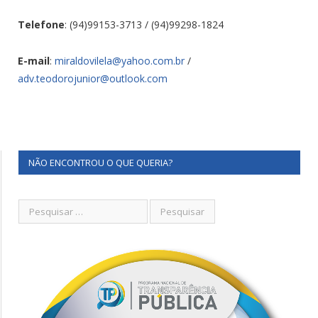
Telefone
: (94)99153-3713 / (94)99298-1824
E-mail
:
miraldovilela@yahoo.com.br
/
adv.teodorojunior@outlook.com
NÃO ENCONTROU O QUE QUERIA?