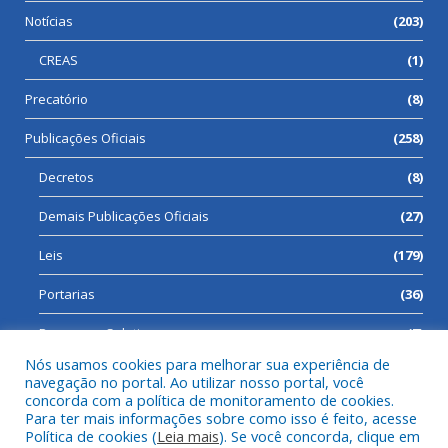
Notícias
(203)
CREAS
(1)
Precatório
(8)
Publicações Oficiais
(258)
Decretos
(8)
Demais Publicações Oficiais
(27)
Leis
(179)
Portarias
(36)
Processos Seletivos
(7)
Nós usamos cookies para melhorar sua experiência de
navegação no portal. Ao utilizar nosso portal, você
concorda com a política de monitoramento de cookies.
Para ter mais informações sobre como isso é feito, acesse
Todos os direitos reservados a Prefeitura Municipal de Cumaru
Política de cookies (
Leia mais
). Se você concorda, clique em
do Norte.