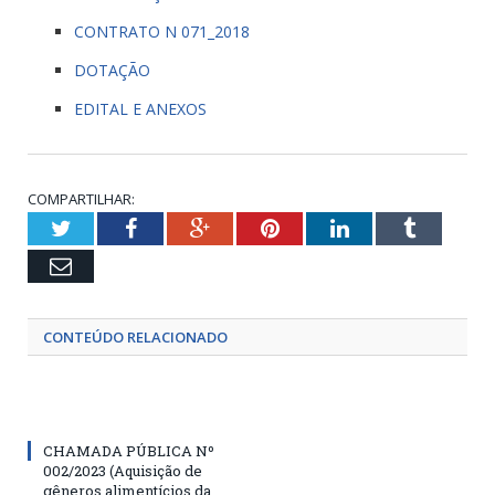
CONTRATO N 071_2018
DOTAÇÃO
EDITAL E ANEXOS
COMPARTILHAR:
Twitter
Facebook
Google+
Pinterest
LinkedIn
Tumblr
Email
CONTEÚDO RELACIONADO
CHAMADA PÚBLICA Nº
002/2023 (Aquisição de
gêneros alimentícios da