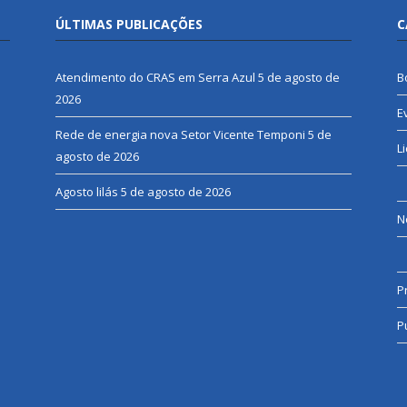
ÚLTIMAS PUBLICAÇÕES
C
Atendimento do CRAS em Serra Azul
5 de agosto de
B
2026
E
Rede de energia nova Setor Vicente Temponi
5 de
L
agosto de 2026
Agosto lilás
5 de agosto de 2026
N
P
P