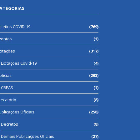
ATEGORIAS
oletins COVID-19
(769)
ventos
(1)
icitações
(317)
Licitações Covid-19
(4)
otícias
(203)
CREAS
(1)
recatório
(8)
ublicações Oficiais
(258)
Decretos
(8)
Demais Publicações Oficiais
(27)