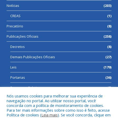
Notícias
(203)
CREAS
(1)
Precatório
(8)
Publicações Oficiais
(258)
Decretos
(8)
Demais Publicações Oficiais
(27)
Leis
(179)
Portarias
(36)
Processos Seletivos
(7)
Nós usamos cookies para melhorar sua experiência de
navegação no portal. Ao utilizar nosso portal, você
concorda com a política de monitoramento de cookies.
Para ter mais informações sobre como isso é feito, acesse
Todos os direitos reservados a Prefeitura Municipal de Cumaru
Política de cookies (
Leia mais
). Se você concorda, clique em
do Norte.