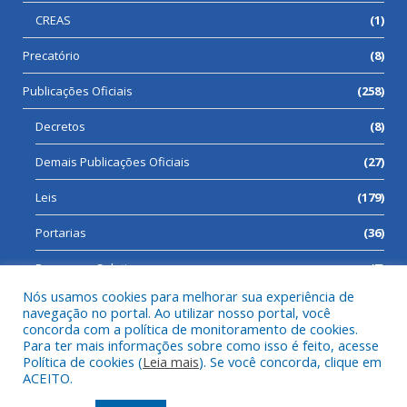
CREAS
(1)
Precatório
(8)
Publicações Oficiais
(258)
Decretos
(8)
Demais Publicações Oficiais
(27)
Leis
(179)
Portarias
(36)
Processos Seletivos
(7)
Nós usamos cookies para melhorar sua experiência de
navegação no portal. Ao utilizar nosso portal, você
concorda com a política de monitoramento de cookies.
Para ter mais informações sobre como isso é feito, acesse
Todos os direitos reservados a Prefeitura Municipal de Cumaru
Política de cookies (
Leia mais
). Se você concorda, clique em
do Norte.
ACEITO.