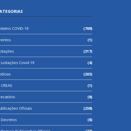
ATEGORIAS
oletins COVID-19
(769)
ventos
(1)
icitações
(317)
Licitações Covid-19
(4)
otícias
(203)
CREAS
(1)
recatório
(8)
ublicações Oficiais
(258)
Decretos
(8)