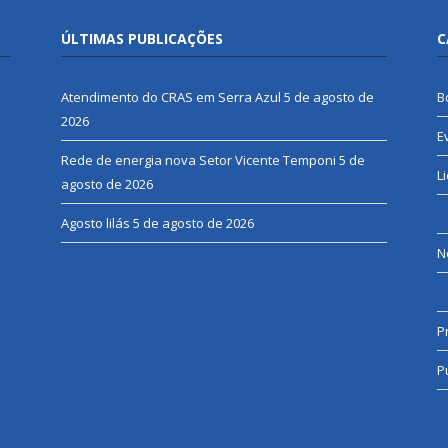
ÚLTIMAS PUBLICAÇÕES
C
Atendimento do CRAS em Serra Azul
5 de agosto de
B
2026
E
Rede de energia nova Setor Vicente Temponi
5 de
L
agosto de 2026
Agosto lilás
5 de agosto de 2026
N
P
P