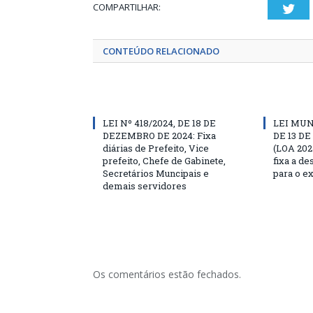
COMPARTILHAR:
Twi
CONTEÚDO RELACIONADO
LEI Nº 418/2024, DE 18 DE
LEI MUN
DEZEMBRO DE 2024: Fixa
DE 13 D
diárias de Prefeito, Vice
(LOA 202
prefeito, Chefe de Gabinete,
fixa a d
Secretários Muncipais e
para o ex
demais servidores
Os comentários estão fechados.