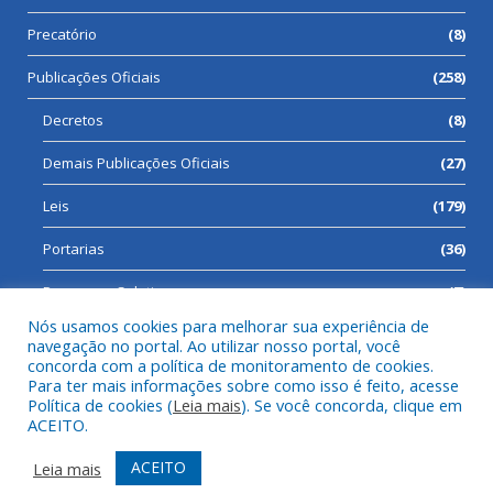
Precatório
(8)
Publicações Oficiais
(258)
Decretos
(8)
Demais Publicações Oficiais
(27)
Leis
(179)
Portarias
(36)
Processos Seletivos
(7)
Nós usamos cookies para melhorar sua experiência de
navegação no portal. Ao utilizar nosso portal, você
concorda com a política de monitoramento de cookies.
Para ter mais informações sobre como isso é feito, acesse
Todos os direitos reservados a Prefeitura Municipal de Cumaru
Política de cookies (
Leia mais
). Se você concorda, clique em
do Norte.
ACEITO.
Mapa do Site
Acessar Área Administrativa
ACEITO
Leia mais
Acessar Webmail