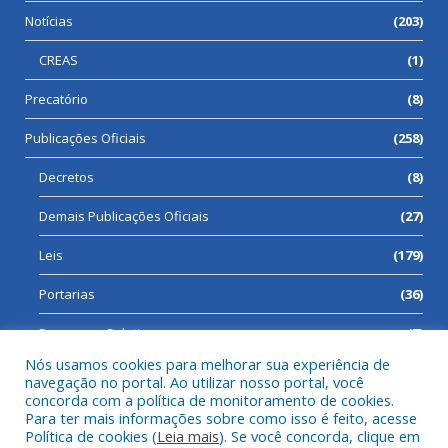
Notícias
(203)
CREAS
(1)
Precatório
(8)
Publicações Oficiais
(258)
Decretos
(8)
Demais Publicações Oficiais
(27)
Leis
(179)
Portarias
(36)
Processos Seletivos
(7)
Nós usamos cookies para melhorar sua experiência de
navegação no portal. Ao utilizar nosso portal, você
concorda com a política de monitoramento de cookies.
Para ter mais informações sobre como isso é feito, acesse
Todos os direitos reservados a Prefeitura Municipal de Cumaru
Política de cookies (
Leia mais
). Se você concorda, clique em
do Norte.