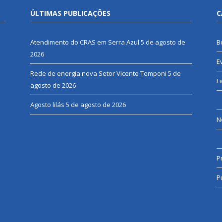
ÚLTIMAS PUBLICAÇÕES
C
Atendimento do CRAS em Serra Azul
5 de agosto de
B
2026
E
Rede de energia nova Setor Vicente Temponi
5 de
L
agosto de 2026
Agosto lilás
5 de agosto de 2026
N
P
P