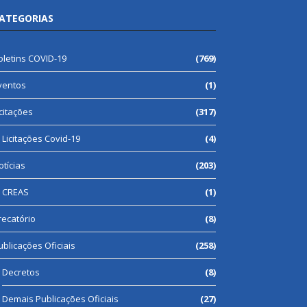
ATEGORIAS
oletins COVID-19
(769)
ventos
(1)
icitações
(317)
Licitações Covid-19
(4)
otícias
(203)
CREAS
(1)
recatório
(8)
ublicações Oficiais
(258)
Decretos
(8)
Demais Publicações Oficiais
(27)