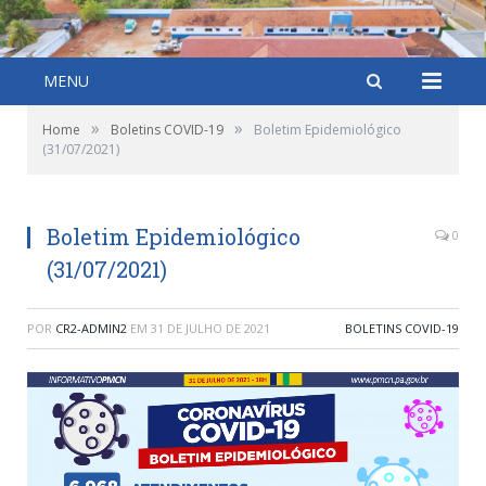
MENU
»
»
Home
Boletins COVID-19
Boletim Epidemiológico
(31/07/2021)
Boletim Epidemiológico
0
(31/07/2021)
POR
CR2-ADMIN2
EM
31 DE JULHO DE 2021
BOLETINS COVID-19