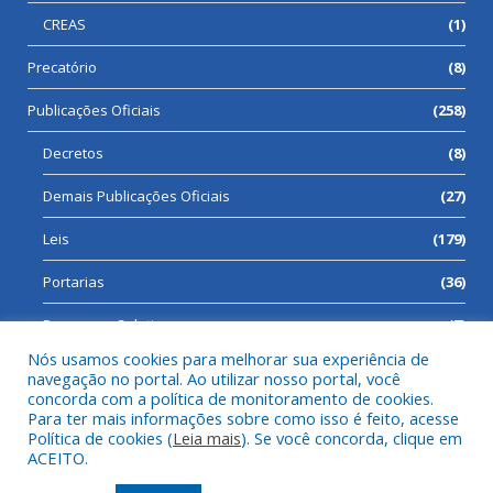
CREAS
(1)
Precatório
(8)
Publicações Oficiais
(258)
Decretos
(8)
Demais Publicações Oficiais
(27)
Leis
(179)
Portarias
(36)
Processos Seletivos
(7)
Nós usamos cookies para melhorar sua experiência de
navegação no portal. Ao utilizar nosso portal, você
concorda com a política de monitoramento de cookies.
Para ter mais informações sobre como isso é feito, acesse
Todos os direitos reservados a Prefeitura Municipal de Cumaru
Política de cookies (
Leia mais
). Se você concorda, clique em
do Norte.
ACEITO.