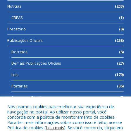
Notícias
(203)
CREAS
(1)
Precatório
(8)
Publicações Oficiais
(258)
Decretos
(8)
Demais Publicações Oficiais
(27)
Leis
(179)
Portarias
(36)
Processos Seletivos
(7)
Nós usamos cookies para melhorar sua experiência de
navegação no portal. Ao utilizar nosso portal, você
concorda com a política de monitoramento de cookies.
Para ter mais informações sobre como isso é feito, acesse
Todos os direitos reservados a Prefeitura Municipal de Cumaru
Política de cookies (
Leia mais
). Se você concorda, clique em
do Norte.