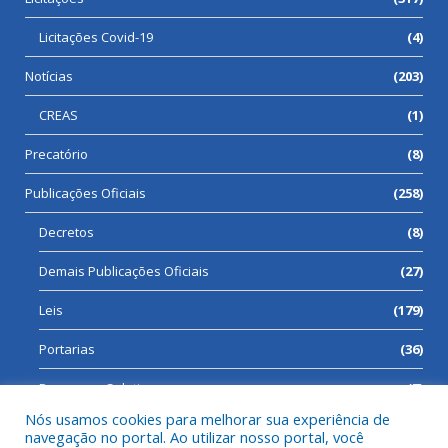
Licitações Covid-19
(4)
Notícias
(203)
CREAS
(1)
Precatório
(8)
Publicações Oficiais
(258)
Decretos
(8)
Demais Publicações Oficiais
(27)
Leis
(179)
Portarias
(36)
Processos Seletivos
(7)
Nós usamos cookies para melhorar sua experiência de
navegação no portal. Ao utilizar nosso portal, você