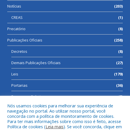
Notícias
(203)
CREAS
(1)
Precatório
(8)
Publicações Oficiais
(258)
Decretos
(8)
Demais Publicações Oficiais
(27)
Leis
(179)
Portarias
(36)
Processos Seletivos
(7)
Nós usamos cookies para melhorar sua experiência de
navegação no portal. Ao utilizar nosso portal, você
concorda com a política de monitoramento de cookies.
Para ter mais informações sobre como isso é feito, acesse
Todos os direitos reservados a Prefeitura Municipal de Cumaru
Política de cookies (
Leia mais
). Se você concorda, clique em
do Norte.