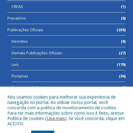
CREAS
(1)
Precatório
(8)
Publicações Oficiais
(258)
Decretos
(8)
Demais Publicações Oficiais
(27)
Leis
(179)
Portarias
(36)
Processos Seletivos
(7)
Nós usamos cookies para melhorar sua experiência de
navegação no portal. Ao utilizar nosso portal, você
concorda com a política de monitoramento de cookies.
Para ter mais informações sobre como isso é feito, acesse
Todos os direitos reservados a Prefeitura Municipal de Cumaru
Política de cookies (
Leia mais
). Se você concorda, clique em
do Norte.
ACEITO.