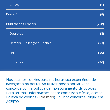
CREAS
(1)
Precatório
(8)
Publicações Oficiais
(258)
Decretos
(8)
Demais Publicações Oficiais
(27)
Leis
(179)
Portarias
(36)
Processos Seletivos
(7)
Nós usamos cookies para melhorar sua experiência de
navegação no portal. Ao utilizar nosso portal, você
concorda com a política de monitoramento de cookies.
Para ter mais informações sobre como isso é feito, acesse
Todos os direitos reservados a Prefeitura Municipal de Cumaru
Política de cookies (
Leia mais
). Se você concorda, clique em
do Norte.
ACEITO.