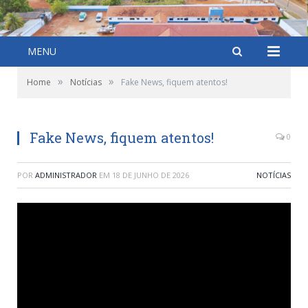
MENU
»
»
Home
Notícias
Fake News, fiquem atentos!
Fake News, fiquem atentos!
0
POR
ADMINISTRADOR
EM
18 DE JUNHO DE 2026
NOTÍCIAS