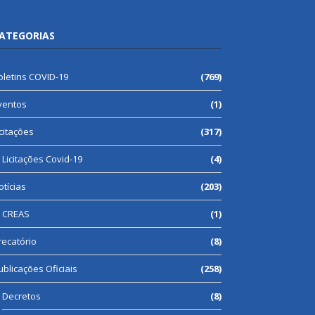
ATEGORIAS
oletins COVID-19
(769)
ventos
(1)
icitações
(317)
Licitações Covid-19
(4)
otícias
(203)
CREAS
(1)
recatório
(8)
ublicações Oficiais
(258)
Decretos
(8)