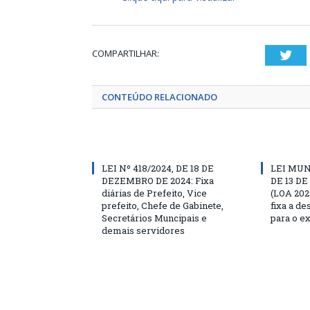
COMPARTILHAR:
Twi
CONTEÚDO RELACIONADO
LEI Nº 418/2024, DE 18 DE
LEI MUN
DEZEMBRO DE 2024: Fixa
DE 13 D
diárias de Prefeito, Vice
(LOA 202
prefeito, Chefe de Gabinete,
fixa a d
Secretários Muncipais e
para o ex
demais servidores