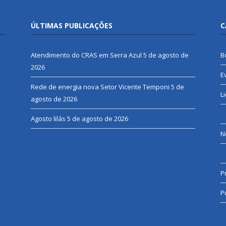
ÚLTIMAS PUBLICAÇÕES
C
Atendimento do CRAS em Serra Azul
5 de agosto de
B
2026
E
Rede de energia nova Setor Vicente Temponi
5 de
L
agosto de 2026
Agosto lilás
5 de agosto de 2026
N
P
P