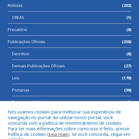
Notícias
(203)
CREAS
(1)
Precatório
(8)
Publicações Oficiais
(258)
Decretos
(8)
Demais Publicações Oficiais
(27)
Leis
(179)
Portarias
(36)
Processos Seletivos
(7)
Nós usamos cookies para melhorar sua experiência de
navegação no portal. Ao utilizar nosso portal, você
concorda com a política de monitoramento de cookies.
Para ter mais informações sobre como isso é feito, acesse
Todos os direitos reservados a Prefeitura Municipal de Cumaru
Política de cookies (
Leia mais
). Se você concorda, clique em
do Norte.