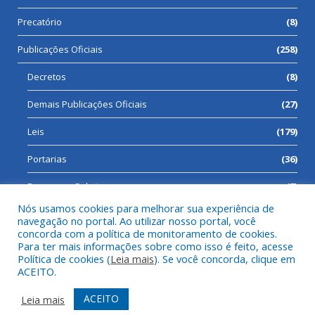
Precatório
(8)
Publicações Oficiais
(258)
Decretos
(8)
Demais Publicações Oficiais
(27)
Leis
(179)
Portarias
(36)
Processos Seletivos
(7)
Nós usamos cookies para melhorar sua experiência de
navegação no portal. Ao utilizar nosso portal, você
concorda com a política de monitoramento de cookies.
Para ter mais informações sobre como isso é feito, acesse
Todos os direitos reservados a Prefeitura Municipal de Cumaru
Política de cookies (
Leia mais
). Se você concorda, clique em
do Norte.
ACEITO.
Mapa do Site
Acessar Área Administrativa
ACEITO
Leia mais
Acessar Webmail