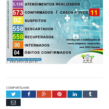
COMPARTILHAR:
Twitter
Facebook
Google+
Pinterest
LinkedIn
Tumblr
Email