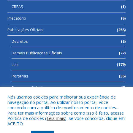
CREAS
(1)
Precatório
(8)
Publicações Oficiais
(258)
Decretos
(8)
Demais Publicações Oficiais
(27)
Leis
(179)
Portarias
(36)
Processos Seletivos
(7)
Nós usamos cookies para melhorar sua experiência de
navegação no portal. Ao utilizar nosso portal, você
concorda com a política de monitoramento de cookies.
Para ter mais informações sobre como isso é feito, acesse
Todos os direitos reservados a Prefeitura Municipal de Cumaru
Política de cookies (
Leia mais
). Se você concorda, clique em
do Norte.
ACEITO.