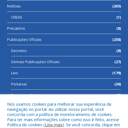
Notícias
(203)
CREAS
(1)
Precatório
(8)
Publicações Oficiais
(258)
Decretos
(8)
Demais Publicações Oficiais
(27)
Leis
(179)
Portarias
(36)
Processos Seletivos
(7)
Nós usamos cookies para melhorar sua experiência de
navegação no portal. Ao utilizar nosso portal, você
concorda com a política de monitoramento de cookies.
Para ter mais informações sobre como isso é feito, acesse
Todos os direitos reservados a Prefeitura Municipal de Cumaru
Política de cookies (
Leia mais
). Se você concorda, clique em
do Norte.