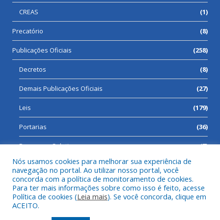
CREAS
(1)
Precatório
(8)
Publicações Oficiais
(258)
Decretos
(8)
Demais Publicações Oficiais
(27)
Leis
(179)
Portarias
(36)
Processos Seletivos
(7)
Nós usamos cookies para melhorar sua experiência de
navegação no portal. Ao utilizar nosso portal, você
concorda com a política de monitoramento de cookies.
Para ter mais informações sobre como isso é feito, acesse
Todos os direitos reservados a Prefeitura Municipal de Cumaru
Política de cookies (
Leia mais
). Se você concorda, clique em
do Norte.
ACEITO.