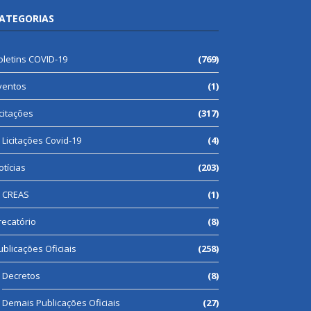
ATEGORIAS
oletins COVID-19
(769)
ventos
(1)
icitações
(317)
Licitações Covid-19
(4)
otícias
(203)
CREAS
(1)
recatório
(8)
ublicações Oficiais
(258)
Decretos
(8)
Demais Publicações Oficiais
(27)