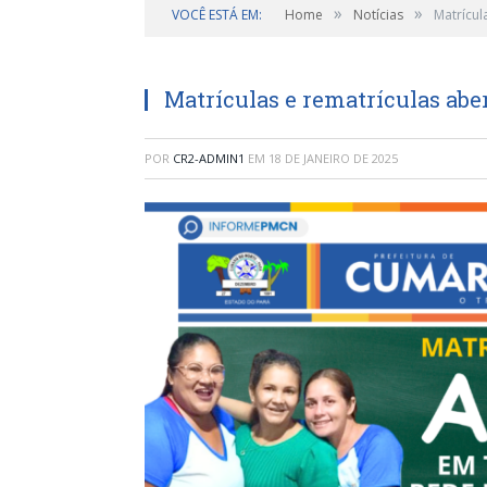
»
»
VOCÊ ESTÁ EM:
Home
Notícias
Matrícul
Matrículas e rematrículas abe
POR
CR2-ADMIN1
EM
18 DE JANEIRO DE 2025