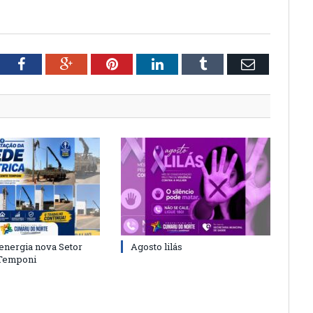
tter
Facebook
Google+
Pinterest
LinkedIn
Tumblr
Email
energia nova Setor
Agosto lilás
 Temponi