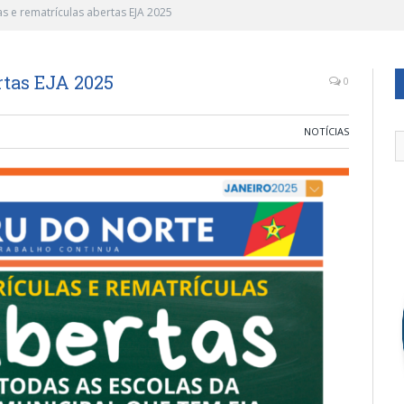
as e rematrículas abertas EJA 2025
rtas EJA 2025
0
NOTÍCIAS