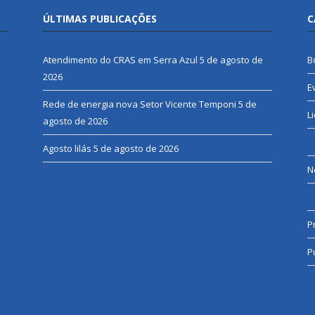
ÚLTIMAS PUBLICAÇÕES
C
Atendimento do CRAS em Serra Azul
5 de agosto de
B
2026
E
Rede de energia nova Setor Vicente Temponi
5 de
L
agosto de 2026
Agosto lilás
5 de agosto de 2026
N
P
P