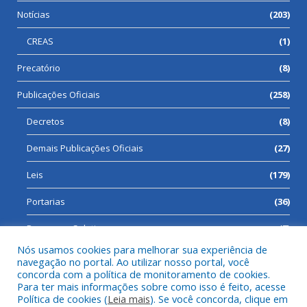
Notícias
(203)
CREAS
(1)
Precatório
(8)
Publicações Oficiais
(258)
Decretos
(8)
Demais Publicações Oficiais
(27)
Leis
(179)
Portarias
(36)
Processos Seletivos
(7)
Nós usamos cookies para melhorar sua experiência de
navegação no portal. Ao utilizar nosso portal, você
concorda com a política de monitoramento de cookies.
Para ter mais informações sobre como isso é feito, acesse
Todos os direitos reservados a Prefeitura Municipal de Cumaru
Política de cookies (
Leia mais
). Se você concorda, clique em
do Norte.