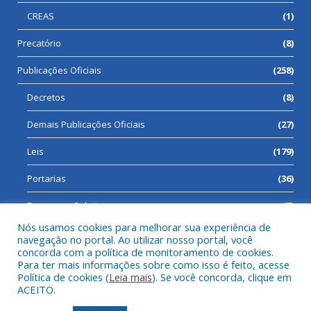
CREAS
(1)
Precatório
(8)
Publicações Oficiais
(258)
Decretos
(8)
Demais Publicações Oficiais
(27)
Leis
(179)
Portarias
(36)
Processos Seletivos
(7)
Nós usamos cookies para melhorar sua experiência de
navegação no portal. Ao utilizar nosso portal, você
concorda com a política de monitoramento de cookies.
Para ter mais informações sobre como isso é feito, acesse
Todos os direitos reservados a Prefeitura Municipal de Cumaru
Política de cookies (
Leia mais
). Se você concorda, clique em
do Norte.
ACEITO.