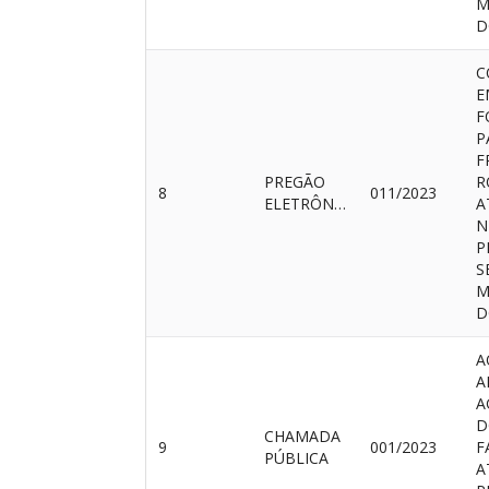
M
D
C
E
F
P
F
PREGÃO
R
8
011/2023
ELETRÔNICO
A
N
P
S
M
D
A
A
A
D
CHAMADA
9
001/2023
F
PÚBLICA
A