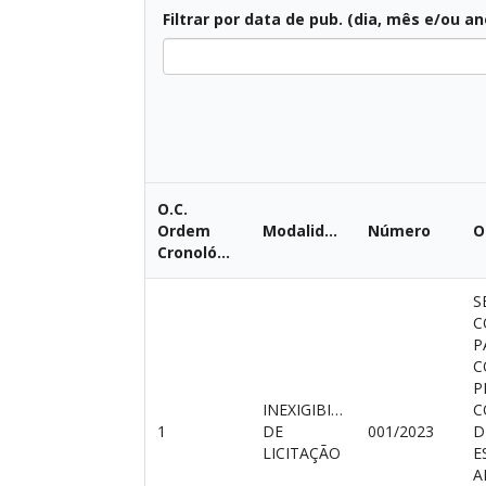
Filtrar por data de pub. (dia, mês e/ou an
Todas
O.C.
Ordem
Modalidade
Número
O
Cronológica
S
C
P
C
P
INEXIGIBILIDADE
C
1
DE
001/2023
D
LICITAÇÃO
E
A