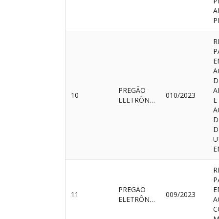
P
A
P
R
P
E
A
D
PREGÃO
A
10
010/2023
ELETRÔNICO
E
A
D
D
U
E
R
P
PREGÃO
E
11
009/2023
ELETRÔNICO
A
C
M