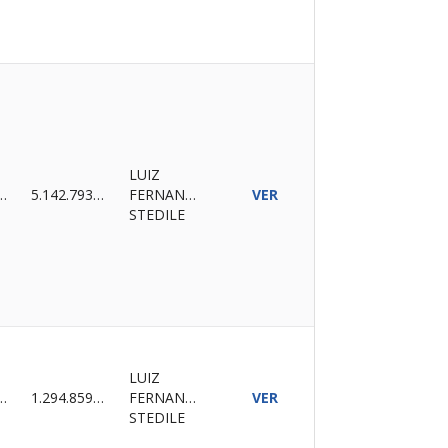
LUIZ
ALIZADO
5.142.793,15
FERNANDES
VER
STEDILE
LUIZ
ALIZADO
1.294.859,50
FERNANDES
VER
STEDILE