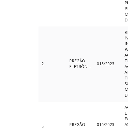
P
P
M
D
R
P
I
P
A
PREGÃO
T
2
018/2023
ELETRÔNICO
A
A
T
S
M
D
A
E
F
PREGÃO
016/2023-
A
3