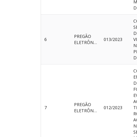
M
D
C
S
D
PREGÃO
6
013/2023
V
ELETRÔNICO
N
P
D
C
E
D
F
E
A
PREGÃO
7
012/2023
T
ELETRÔNICO
R
A
N
S