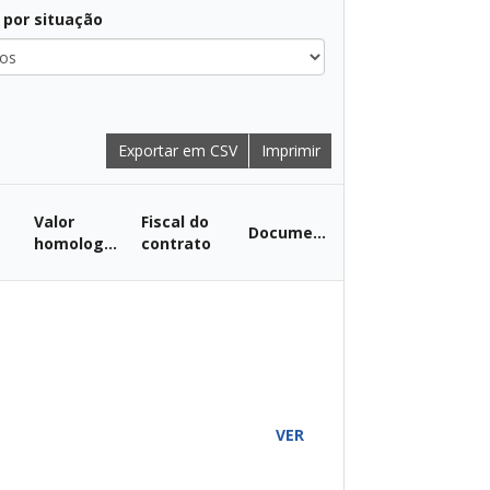
r por situação
Exportar em CSV
Imprimir
Valor
Fiscal do
Documentos
homologado
contrato
A
VER