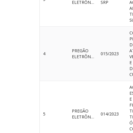
ELETRÔNICO
SRP
A
A
T
S
C
P
D
PREGÃO
A
4
015/2023
ELETRÔNICO
V
E
D
C
A
E
E
F
PREGÃO
T
5
014/2023
ELETRÔNICO
T
Ó
C