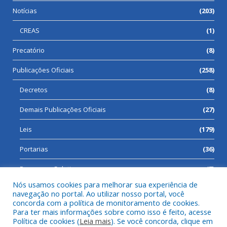
Notícias
(203)
CREAS
(1)
Precatório
(8)
Publicações Oficiais
(258)
Decretos
(8)
Demais Publicações Oficiais
(27)
Leis
(179)
Portarias
(36)
Processos Seletivos
(7)
Nós usamos cookies para melhorar sua experiência de
navegação no portal. Ao utilizar nosso portal, você
concorda com a política de monitoramento de cookies.
Para ter mais informações sobre como isso é feito, acesse
Todos os direitos reservados a Prefeitura Municipal de Cumaru
Política de cookies (
Leia mais
). Se você concorda, clique em
do Norte.