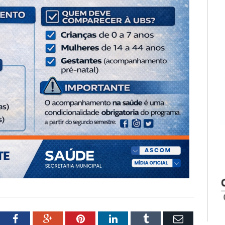
tter
Facebook
Google+
Pinterest
LinkedIn
Tumblr
Email