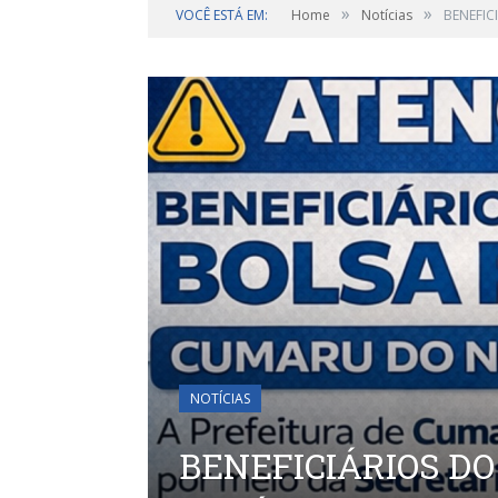
»
»
VOCÊ ESTÁ EM:
Home
Notícias
BENEFIC
NOTÍCIAS
BENEFICIÁRIOS D