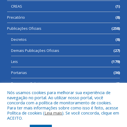
CREAS
(1)
Precatório
(8)
Publicações Oficiais
(258)
Decretos
(8)
Demais Publicações Oficiais
(27)
Leis
(179)
Portarias
(36)
Processos Seletivos
(7)
Nós usamos cookies para melhorar sua experiência de
navegação no portal. Ao utilizar nosso portal, você
concorda com a política de monitoramento de cookies.
Para ter mais informações sobre como isso é feito, acesse
Todos os direitos reservados a Prefeitura Municipal de Cumaru
Política de cookies (
Leia mais
). Se você concorda, clique em
do Norte.
ACEITO.