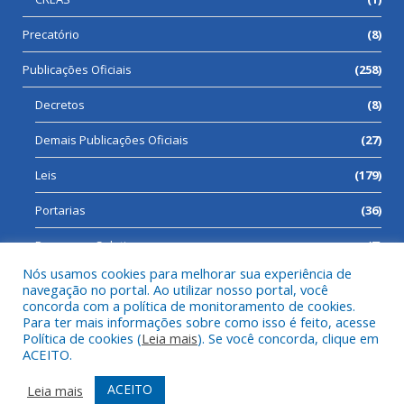
Precatório
(8)
Publicações Oficiais
(258)
Decretos
(8)
Demais Publicações Oficiais
(27)
Leis
(179)
Portarias
(36)
Processos Seletivos
(7)
Nós usamos cookies para melhorar sua experiência de
navegação no portal. Ao utilizar nosso portal, você
concorda com a política de monitoramento de cookies.
Para ter mais informações sobre como isso é feito, acesse
Todos os direitos reservados a Prefeitura Municipal de Cumaru
Política de cookies (
Leia mais
). Se você concorda, clique em
do Norte.
ACEITO.
Mapa do Site
Acessar Área Administrativa
ACEITO
Leia mais