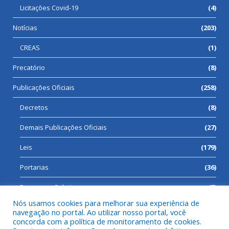
Licitações Covid-19
(4)
Notícias
(203)
CREAS
(1)
Precatório
(8)
Publicações Oficiais
(258)
Decretos
(8)
Demais Publicações Oficiais
(27)
Leis
(179)
Portarias
(36)
Processos Seletivos
(7)
Nós usamos cookies para melhorar sua experiência de
navegação no portal. Ao utilizar nosso portal, você
concorda com a política de monitoramento de cookies.