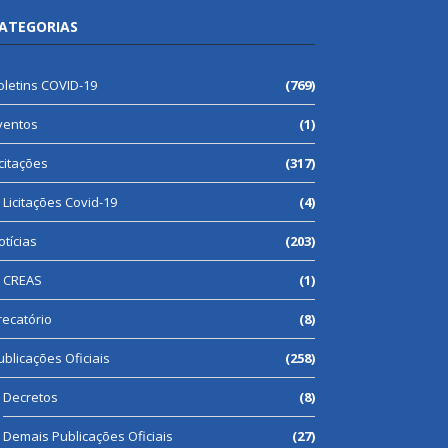
ATEGORIAS
oletins COVID-19
(769)
ventos
(1)
icitações
(317)
Licitações Covid-19
(4)
otícias
(203)
CREAS
(1)
recatório
(8)
ublicações Oficiais
(258)
Decretos
(8)
Demais Publicações Oficiais
(27)