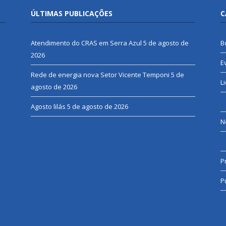
ÚLTIMAS PUBLICAÇÕES
C
Atendimento do CRAS em Serra Azul
5 de agosto de
B
2026
E
Rede de energia nova Setor Vicente Temponi
5 de
L
agosto de 2026
Agosto lilás
5 de agosto de 2026
N
P
P