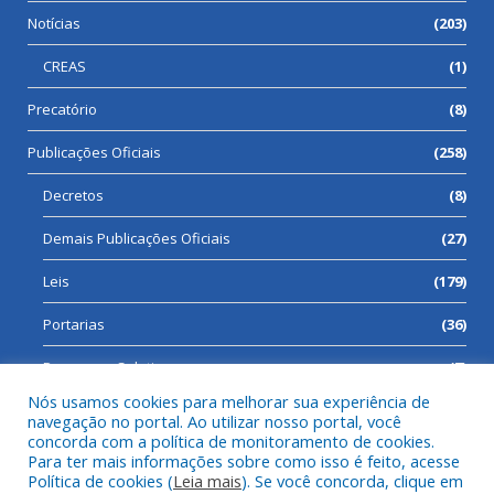
Notícias
(203)
CREAS
(1)
Precatório
(8)
Publicações Oficiais
(258)
Decretos
(8)
Demais Publicações Oficiais
(27)
Leis
(179)
Portarias
(36)
Processos Seletivos
(7)
Nós usamos cookies para melhorar sua experiência de
navegação no portal. Ao utilizar nosso portal, você
concorda com a política de monitoramento de cookies.
Para ter mais informações sobre como isso é feito, acesse
Todos os direitos reservados a Prefeitura Municipal de Cumaru
Política de cookies (
Leia mais
). Se você concorda, clique em
do Norte.