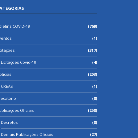
ATEGORIAS
oletins COVID-19
(769)
ventos
(1)
icitações
(317)
Licitações Covid-19
(4)
otícias
(203)
CREAS
(1)
recatório
(8)
ublicações Oficiais
(258)
Decretos
(8)
Demais Publicações Oficiais
(27)