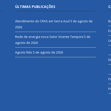
ÚLTIMAS PUBLICAÇÕES
C
Atendimento do CRAS em Serra Azul
5 de agosto de
B
2026
E
Rede de energia nova Setor Vicente Temponi
5 de
L
agosto de 2026
Agosto lilás
5 de agosto de 2026
N
P
P