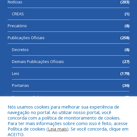
Notícias
(203)
CREAS
(1)
Precatório
(8)
Publicações Oficiais
(258)
Decretos
(8)
Demais Publicações Oficiais
(27)
Leis
(179)
Portarias
(36)
Processos Seletivos
(7)
Nós usamos cookies para melhorar sua experiência de
navegação no portal. Ao utilizar nosso portal, você
concorda com a política de monitoramento de cookies.
Para ter mais informações sobre como isso é feito, acesse
Todos os direitos reservados a Prefeitura Municipal de Cumaru
Política de cookies (
Leia mais
). Se você concorda, clique em
do Norte.
ACEITO.